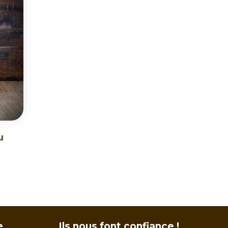
u
e
Ils nous font confiance !