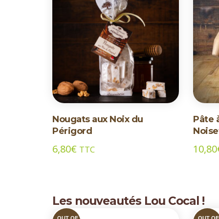
Nougats aux Noix du
Pâte 
Périgord
Noise
6,80
€
10,80
TTC
Les nouveautés Lou Cocal !
OUT OF
OUT O