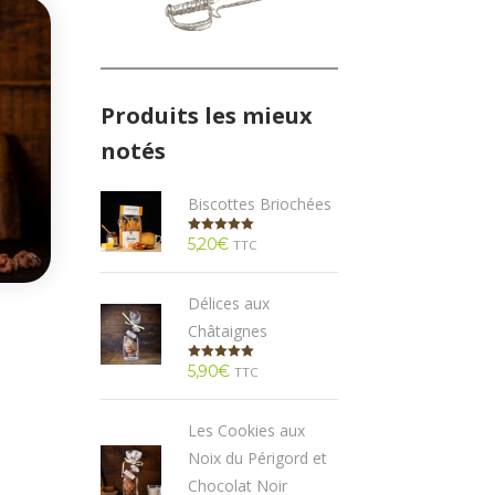
Produits les mieux
notés
Biscottes Briochées
5,20
€
Note
5.00
TTC
sur 5
Délices aux
Châtaignes
5,90
€
Note
5.00
TTC
sur 5
Les Cookies aux
Noix du Périgord et
Chocolat Noir