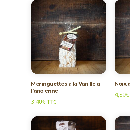
Meringuettes à la Vanille à
Noix 
l’ancienne
4,80
€
3,40
€
TTC