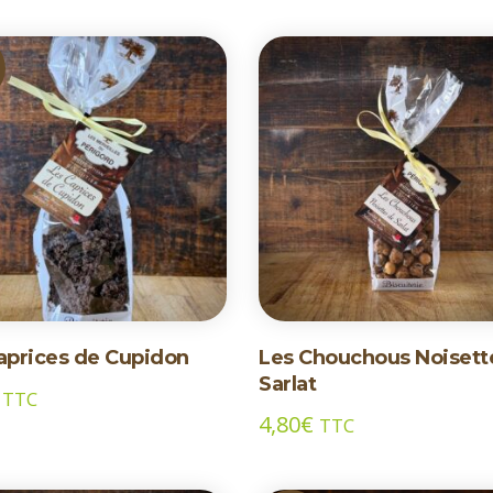
F
aprices de Cupidon
Les Chouchous Noisett
Sarlat
TTC
4,80
€
TTC