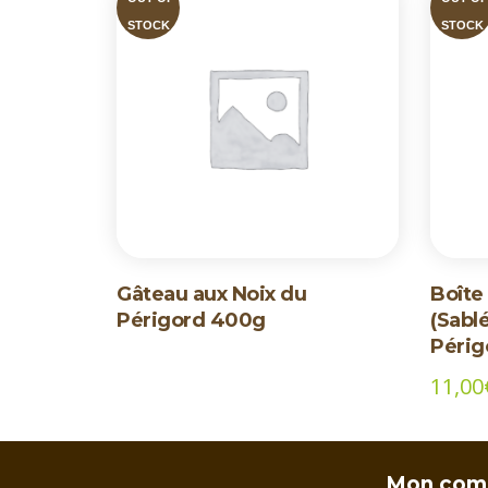
STOCK
STOCK
Gâteau aux Noix du
Boîte
Périgord 400g
(Sabl
Périg
11,00
Mon com