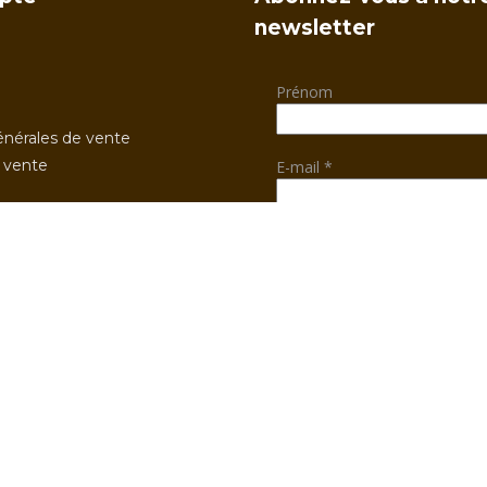
newsletter
Prénom
énérales de vente
 vente
E-mail
*
En cliquant sur "je m'abonn
j'accepte de recevoir des of
commerciales
Mois d'anniversaire