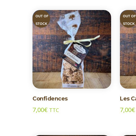
OUT OF
OUT O
STOCK
STOCK
Confidences
Les C
7,00
€
7,00
€
TTC