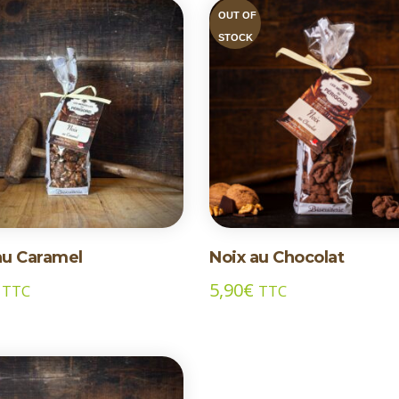
OUT OF
STOCK
au Caramel
Noix au Chocolat
5,90
€
TTC
TTC