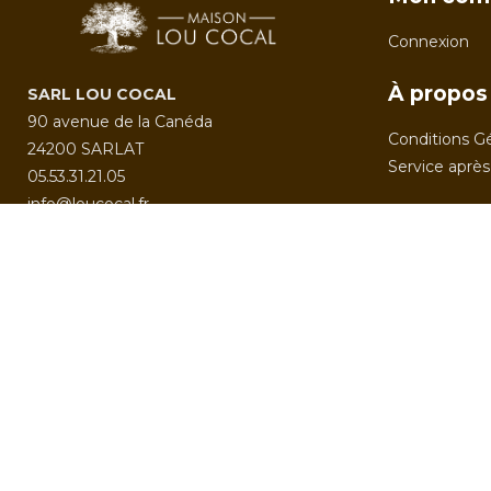
Connexion
À propos
SARL LOU COCAL
90 avenue de la Canéda
Conditions G
24200 SARLAT
Service après
05.53.31.21.05
info@loucocal.fr
Du lundi au samedi : 9h00-12h30 et 14h30-
18h30