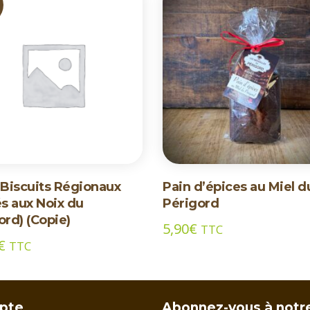
 Biscuits Régionaux
Pain d’épices au Miel d
és aux Noix du
Périgord
ord) (Copie)
5,90
€
TTC
€
TTC
pte
Abonnez-vous à notr