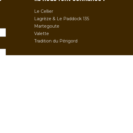
Le Cellier
Lagrèze & Le Paddock 135
Martegoute
Valette
Tradition du Périgord
e"
fres